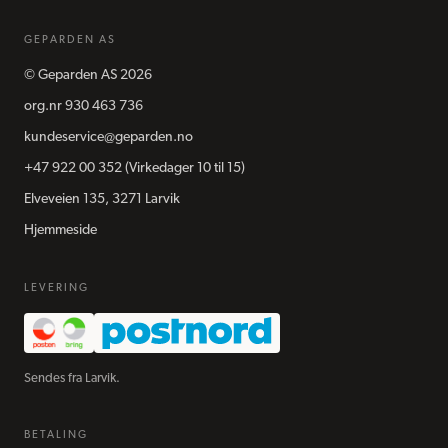
GEPARDEN AS
©
Geparden AS
2026
org.nr
930 463 736
kundeservice@geparden.no
+47 922 00 352
(Virkedager 10 til 15)
Elveveien 135, 3271 Larvik
Hjemmeside
LEVERING
Sendes fra Larvik.
BETALING