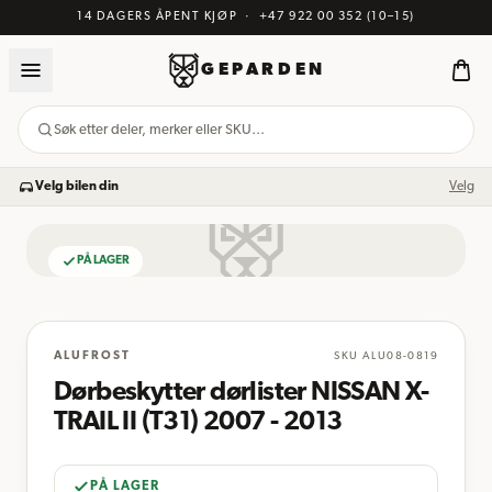
14 DAGERS ÅPENT KJØP
·
+47 922 00 352
(10–15)
GEPARDEN
Søk etter deler, merker eller SKU…
Velg bilen din
Velg
PÅ LAGER
BILDE KOMMER
ALUFROST
SKU
ALU08-0819
Dørbeskytter dørlister NISSAN X-
TRAIL II (T31) 2007 - 2013
PÅ LAGER