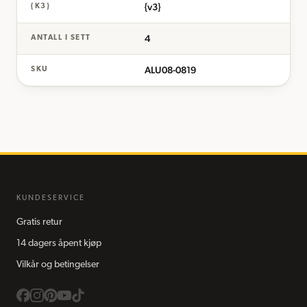
{v3}
{K3}
4
ANTALL I SETT
ALU08-0819
SKU
KUNDESERVICE
Gratis retur
14 dagers åpent kjøp
Vilkår og betingelser