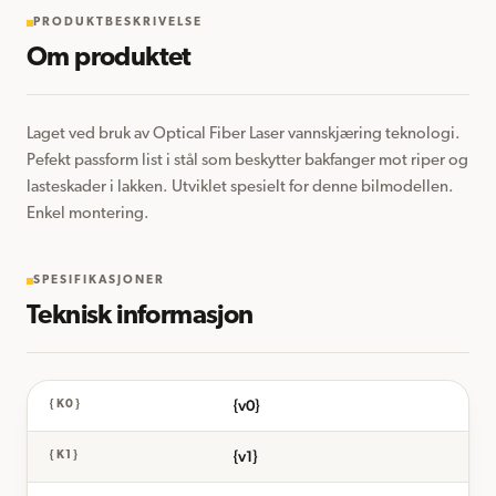
PRODUKTBESKRIVELSE
Om produktet
Laget ved bruk av Optical Fiber Laser vannskjæring teknologi. 
Pefekt passform list i stål som beskytter bakfanger mot riper og 
lasteskader i lakken. Utviklet spesielt for denne bilmodellen. 
Enkel montering.
SPESIFIKASJONER
Teknisk informasjon
{v0}
{K0}
{v1}
{K1}