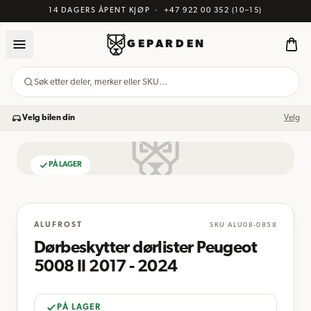
14 DAGERS ÅPENT KJØP
·
+47 922 00 352
(10–15)
GEPARDEN
Søk etter deler, merker eller SKU…
Velg bilen din
Velg
PÅ LAGER
BILDE KOMMER
ALUFROST
SKU
ALU08-0858
Dørbeskytter dørlister Peugeot
5008 II 2017 - 2024
PÅ LAGER