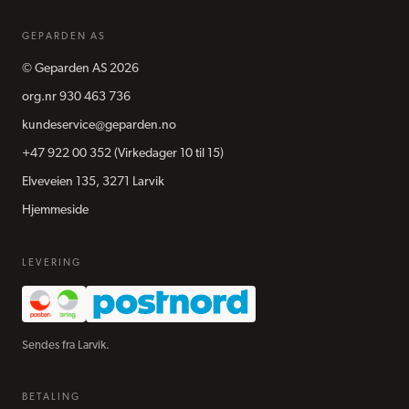
GEPARDEN AS
©
Geparden AS
2026
org.nr
930 463 736
kundeservice@geparden.no
+47 922 00 352
(Virkedager 10 til 15)
Elveveien 135, 3271 Larvik
Hjemmeside
LEVERING
Sendes fra Larvik.
BETALING