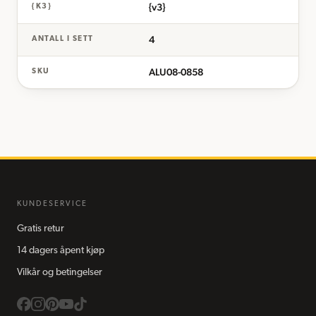
{v3}
{K3}
4
ANTALL I SETT
ALU08-0858
SKU
KUNDESERVICE
Gratis retur
14 dagers åpent kjøp
Vilkår og betingelser