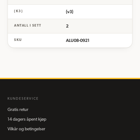
{v3}
{K3}
2
ANTALL I SETT
ALU08-0921
SKU
KUNDESERVICE
Gratis retur
14 dagers åpent kjøp
Vilkår og betingelser