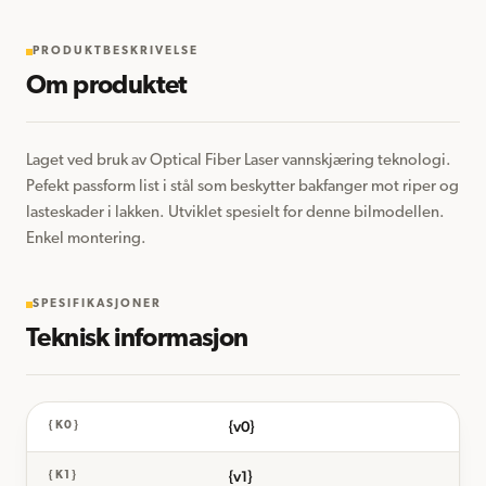
PRODUKTBESKRIVELSE
Om produktet
Laget ved bruk av Optical Fiber Laser vannskjæring teknologi. 
Pefekt passform list i stål som beskytter bakfanger mot riper og 
lasteskader i lakken. Utviklet spesielt for denne bilmodellen. 
Enkel montering.
SPESIFIKASJONER
Teknisk informasjon
{v0}
{K0}
{v1}
{K1}