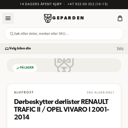
14 DAGERS ÅPENT KJØP
·
+47 922 00 352
(10–15)
GEPARDEN
Søk etter deler, merker eller SKU…
Velg bilen din
Velg
PÅ LAGER
BILDE KOMMER
ALUFROST
SKU
ALU08-0921
Dørbeskytter dørlister RENAULT
TRAFIC II / OPEL VIVARO I 2001-
2014