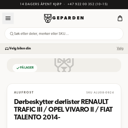
14 DAGERS ÅPENT KJØP
·
+47 922 00 352
(10–15)
GEPARDEN
Søk etter deler, merker eller SKU…
Velg bilen din
Velg
PÅ LAGER
BILDE KOMMER
ALUFROST
SKU
ALU08-0924
Dørbeskytter dørlister RENAULT
TRAFIC III / OPEL VIVARO II / FIAT
TALENTO 2014-