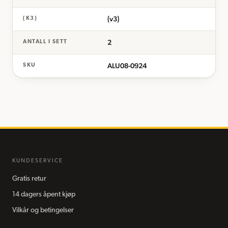
{v3}
{K3}
2
ANTALL I SETT
ALU08-0924
SKU
KUNDESERVICE
Gratis retur
14 dagers åpent kjøp
Vilkår og betingelser