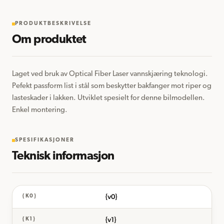
PRODUKTBESKRIVELSE
Om produktet
Laget ved bruk av Optical Fiber Laser vannskjæring teknologi. 
Pefekt passform list i stål som beskytter bakfanger mot riper og 
lasteskader i lakken. Utviklet spesielt for denne bilmodellen. 
Enkel montering.
SPESIFIKASJONER
Teknisk informasjon
{v0}
{K0}
{v1}
{K1}