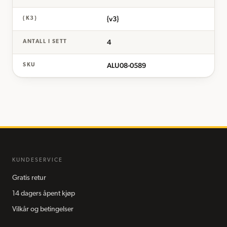
{v3}
{K3}
4
ANTALL I SETT
ALU08-0589
SKU
KUNDESERVICE
Gratis retur
14 dagers åpent kjøp
Vilkår og betingelser