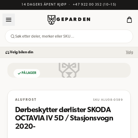
14 DAGERS ÅPENT KJØP
·
+47 922 00 352
(10–15)
GEPARDEN
Søk etter deler, merker eller SKU…
Velg bilen din
Velg
PÅ LAGER
BILDE KOMMER
ALUFROST
SKU
ALU08-0589
Dørbeskytter dørlister SKODA
OCTAVIA IV 5D / Stasjonsvogn
2020-