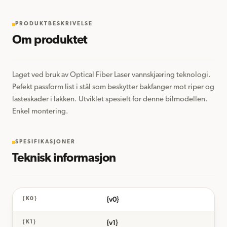
PRODUKTBESKRIVELSE
Om produktet
Laget ved bruk av Optical Fiber Laser vannskjæring teknologi. 
Pefekt passform list i stål som beskytter bakfanger mot riper og 
lasteskader i lakken. Utviklet spesielt for denne bilmodellen. 
Enkel montering.
SPESIFIKASJONER
Teknisk informasjon
{v0}
{K0}
{v1}
{K1}