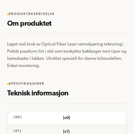
PRODUKTBESKRIVELSE
Om produktet
Laget ved bruk av Optical Fiber Laser vannskjæring teknologi. 
Pefekt passform list i stål som beskytter bakfanger mot riper og 
lasteskader i lakken. Utviklet spesielt for denne bilmodellen. 
Enkel montering.
SPESIFIKASJONER
Teknisk informasjon
{v0}
{K0}
{v1}
{K1}