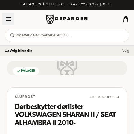
14 DAGERS ÅPENT KJØP
·
+47 922 00 352
(10–15)
GEPARDEN
Søk etter deler, merker eller SKU…
Velg bilen din
Velg
PÅ LAGER
BILDE KOMMER
ALUFROST
SKU
ALU08-0988
Dørbeskytter dørlister
VOLKSWAGEN SHARAN II / SEAT
ALHAMBRA II 2010-