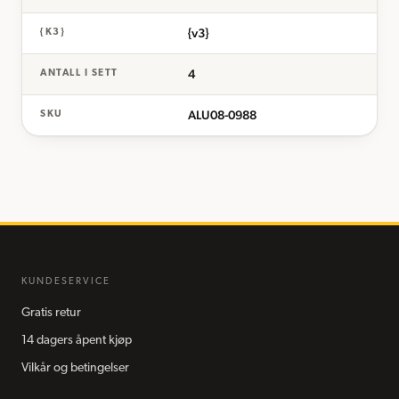
{v3}
{K3}
4
ANTALL I SETT
ALU08-0988
SKU
KUNDESERVICE
Gratis retur
14 dagers åpent kjøp
Vilkår og betingelser