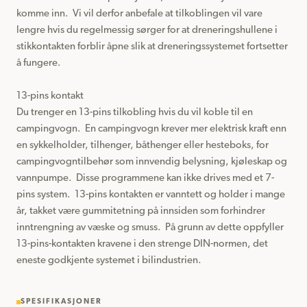
komme inn.  Vi vil derfor anbefale at tilkoblingen vil vare 
lengre hvis du regelmessig sørger for at dreneringshullene i 
stikkontakten forblir åpne slik at dreneringssystemet fortsetter 
å fungere.

13-pins kontakt

Du trenger en 13-pins tilkobling hvis du vil koble til en 
campingvogn.  En campingvogn krever mer elektrisk kraft enn 
en sykkelholder, tilhenger, båthenger eller hesteboks, for 
campingvogntilbehør som innvendig belysning, kjøleskap og 
vannpumpe.  Disse programmene kan ikke drives med et 7-
pins system.  13-pins kontakten er vanntett og holder i mange 
år, takket være gummitetning på innsiden som forhindrer 
inntrengning av væske og smuss.  På grunn av dette oppfyller 
13-pins-kontakten kravene i den strenge DIN-normen, det 
eneste godkjente systemet i bilindustrien.
SPESIFIKASJONER