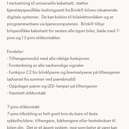
I motsetning til universelle kabelsett, støtter 
kjøretøyspesifikke ledningssett fra Brink® bilens nåværende 
digitale systemer.  De kan kobles til bilelektronikken og er 
programmerbare via kjørecomputeren.  Brink® tilbyr 
bilspesifikke kabelsett for nesten alle typer biler, både med 7-
pins og 13-pins stikkontakter.

Fordeler:

- Tilhengermodul med alle viktige funksjoner.

- Forsterkning av alle nødvendige signaler

- Funksjon C2 for blinklysene og bremselysene på tilhengeren 
(advarsel fra summer ved pærebrudd)

- Oppdager pærer og LED -lamper på tilhengeren

- Vanntett stikkontakt

7-pins stikkontakt

7-pins tilkobling er helt greit hvis du bare vil feste 
sykkelholdere, tilhengere, båthengere eller hestebokser til 
bilen din.  Det er et åpent system, noe som betyr at vann kan 