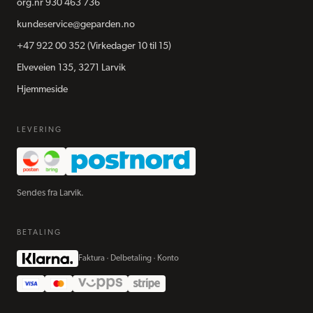
org.nr
930 463 736
kundeservice@geparden.no
+47 922 00 352
(Virkedager 10 til 15)
Elveveien 135, 3271 Larvik
Hjemmeside
LEVERING
Sendes fra Larvik.
BETALING
Faktura · Delbetaling · Konto