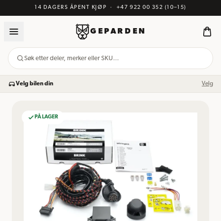
14 DAGERS ÅPENT KJØP
·
+47 922 00 352
(10–15)
GEPARDEN
Søk etter deler, merker eller SKU…
Velg bilen din
Velg
PÅ LAGER