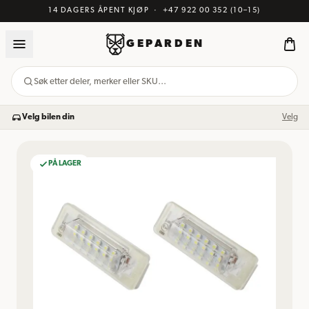
14 DAGERS ÅPENT KJØP
·
+47 922 00 352
(10–15)
GEPARDEN
Søk etter deler, merker eller SKU…
Velg bilen din
Velg
PÅ LAGER