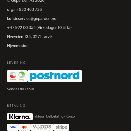
©
Geparden AS
2026
org.nr
930 463 736
kundeservice@geparden.no
+47 922 00 352
(Virkedager 10 til 15)
Elveveien 135, 3271 Larvik
Hjemmeside
LEVERING
Sendes fra Larvik.
BETALING
Faktura · Delbetaling · Konto