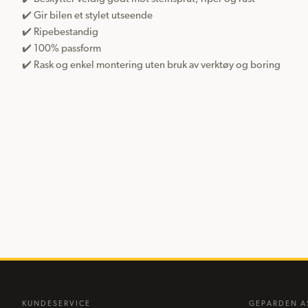
✔️ Gir bilen et stylet utseende

✔️ Ripebestandig

✔️ 100% passform 

✔️ Rask og enkel montering uten bruk av verktøy og boring
KUNDESERVICE
GEPARDEN A