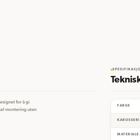
SPESIFIKASJ
Teknis
signet for å gi 
FARGE
kel montering uten 
KAROSSERI
MATERIALE