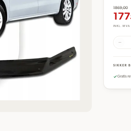
1869,00
177
INKL. MVA
SIKKER 
Gratis re