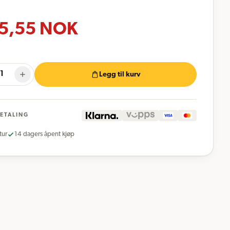
5,55
NOK
Legg til kurv
BETALING
tur
14 dagers åpent kjøp