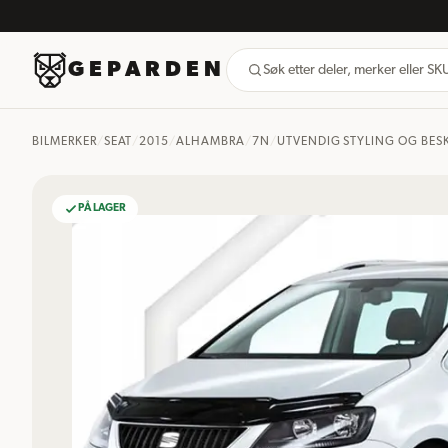
GEPARDEN
Søk etter deler, merker eller S
BILMERKER
/
SEAT
/
2015
/
ALHAMBRA
/
7N
/
UTVENDIG STYLING OG BES
PÅ LAGER