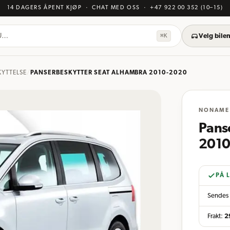
14 DAGERS ÅPENT KJØP
· CHAT MED OSS
·
+47 922 00 352
(10–15)
KU…
⌘K
Velg bilen
KYTTELSE
/
PANSERBESKYTTER SEAT ALHAMBRA 2010-2020
NONAME
Pans
2010
PÅ 
Sendes 
Frakt:
2