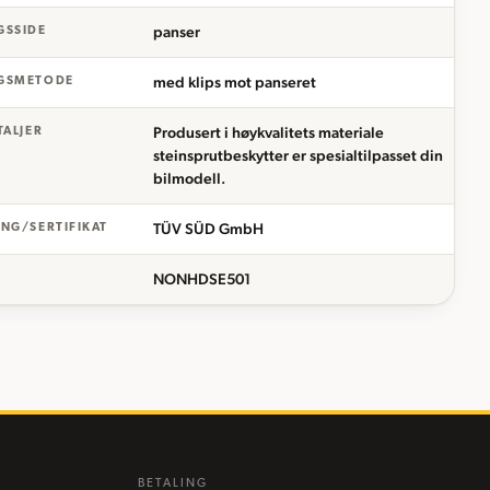
panser
GSSIDE
med klips mot panseret
GSMETODE
Produsert i høykvalitets materiale
TALJER
steinsprutbeskytter er spesialtilpasset din
bilmodell.
TÜV SÜD GmbH
NG/SERTIFIKAT
NONHDSE501
BETALING