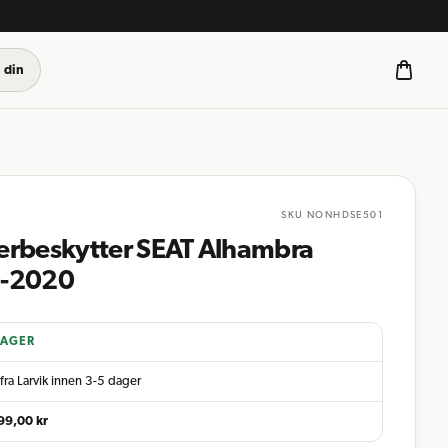
 din
SKU
NONHDSE501
erbeskytter SEAT Alhambra
-2020
LAGER
fra Larvik innen 3-5 dager
99,00
kr