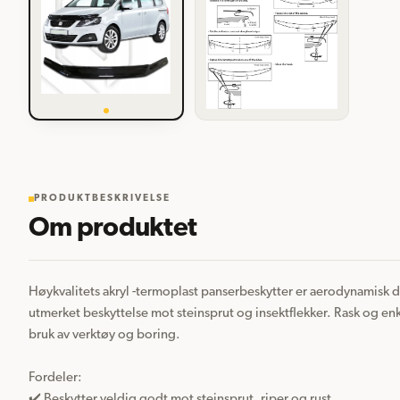
PRODUKTBESKRIVELSE
Om produktet
Høykvalitets akryl -termoplast panserbeskytter er aerodynamisk de
utmerket beskyttelse mot steinsprut og insektflekker. Rask og en
bruk av verktøy og boring.

Fordeler:  

✔️ Beskytter veldig godt mot steinsprut, riper og rust
