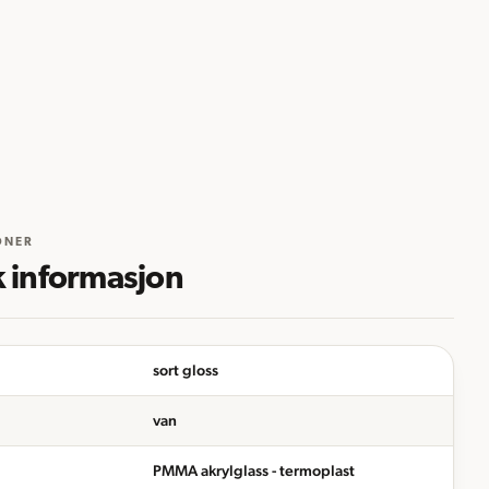
ONER
k informasjon
sort gloss
van
PMMA akrylglass - termoplast