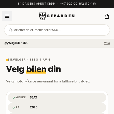
14 DAGERS ÅPENT KJØP
·
+47 922 00 352
(10–15)
GEPARDEN
Søk etter deler, merker eller SKU…
Velg bilen din
Velg
BILVELGER · STEG
4
AV 4
Velg
bilen
din
Velg motor-/karosserivariant for å fullføre bilvalget.
SEAT
MERKE
2015
ÅR