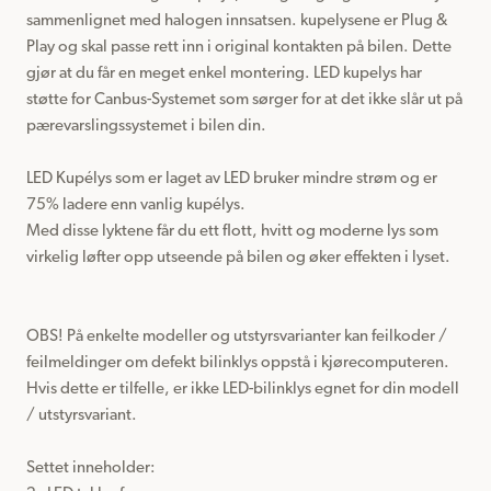
sammenlignet med halogen innsatsen. kupelysene er Plug & 
Play og skal passe rett inn i original kontakten på bilen. Dette 
gjør at du får en meget enkel montering. LED kupelys har 
støtte for Canbus-Systemet som sørger for at det ikke slår ut på 
pærevarslingssystemet i bilen din.

LED Kupélys som er laget av LED bruker mindre strøm og er 
75% ladere enn vanlig kupélys.

Med disse lyktene får du ett flott, hvitt og moderne lys som 
virkelig løfter opp utseende på bilen og øker effekten i lyset.

OBS! På enkelte modeller og utstyrsvarianter kan feilkoder / 
feilmeldinger om defekt bilinklys oppstå i kjørecomputeren.

Hvis dette er tilfelle, er ikke LED-bilinklys egnet for din modell 
/ utstyrsvariant.

Settet inneholder:
