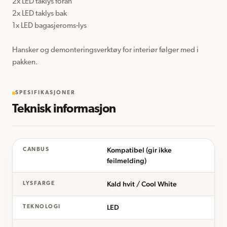
2x LED taklys foran

2x LED taklys bak

1x LED bagasjeroms-lys

Hansker og demonteringsverktøy for interiør følger med i 
SPESIFIKASJONER
Teknisk informasjon
Kompatibel (gir ikke
CANBUS
feilmelding)
Kald hvit / Cool White
LYSFARGE
LED
TEKNOLOGI