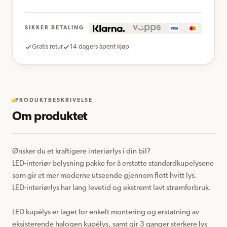
SIKKER BETALING
Gratis retur
14 dagers åpent kjøp
PRODUKTBESKRIVELSE
Om produktet
Ønsker du et kraftigere interiørlys i din bil?

LED-interiør belysning pakke for å erstatte standardkupelysene 
som gir et mer moderne utseende gjennom flott hvitt lys.

LED-interiørlys har lang levetid og ekstremt lavt strømforbruk.

LED kupélys er laget for enkelt montering og erstatning av 
eksisterende halogen kupélys, samt gir 3 ganger sterkere lys 