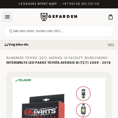
14 DAGERS ÅPENT KJØP
·
+47 922 00 352
(10–15)
GEPARDEN
Søk etter deler, merker eller SKU…
Velg bilen din
Velg
BILMERKER
/
TOYOTA
/
2012
/
AVENSIS
/
III-FACELIFT
/
BILBELYSNING
/
INTERIØRLYS LED PAKKE TOYOTA AVENSIS III (T27) 2009 - 2018
PÅ LAGER