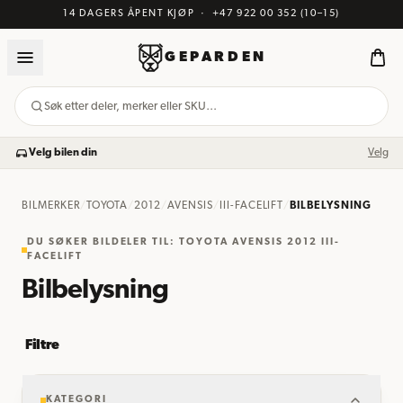
14 DAGERS ÅPENT KJØP
·
+47 922 00 352
(10–15)
GEPARDEN
Søk etter deler, merker eller SKU…
Velg bilen din
Velg
BILMERKER
/
TOYOTA
/
2012
/
AVENSIS
/
III-FACELIFT
/
BILBELYSNING
DU SØKER BILDELER TIL: TOYOTA AVENSIS 2012 III-
FACELIFT
Bilbelysning
Filtre
KATEGORI