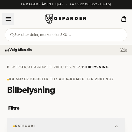
14 DAGERS ÅPENT KJØP
·
+47 922 00 352
(10–15)
GEPARDEN
Søk etter deler, merker eller SKU…
Velg bilen din
Velg
BILMERKER
/
ALFA-ROMEO
/
2001
/
156
/
932
/
BILBELYSNING
DU SØKER BILDELER TIL: ALFA-ROMEO 156 2001 932
Bilbelysning
Filtre
KATEGORI