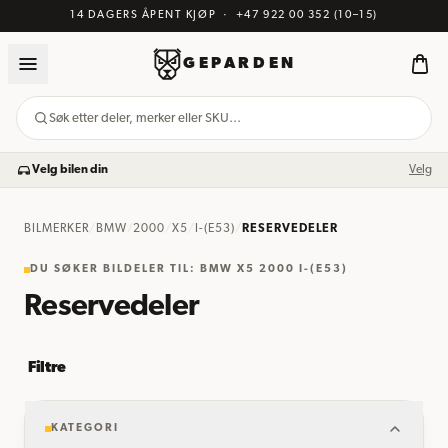
14 DAGERS ÅPENT KJØP
·
+47 922 00 352
(10–15)
GEPARDEN
Søk etter deler, merker eller SKU…
Velg bilen din
Velg
BILMERKER
/
BMW
/
2000
/
X5
/
I-(E53)
/
RESERVEDELER
DU SØKER BILDELER TIL: BMW X5 2000 I-(E53)
Reservedeler
Filtre
KATEGORI