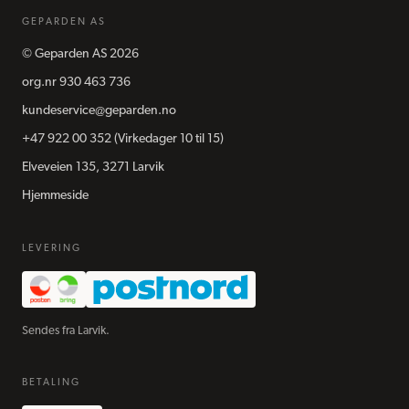
GEPARDEN AS
©
Geparden AS
2026
org.nr
930 463 736
kundeservice@geparden.no
+47 922 00 352
(Virkedager 10 til 15)
Elveveien 135, 3271 Larvik
Hjemmeside
LEVERING
Sendes fra Larvik.
BETALING