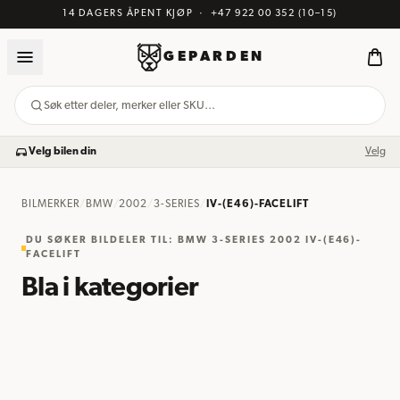
14 DAGERS ÅPENT KJØP
·
+47 922 00 352
(10–15)
GEPARDEN
Søk etter deler, merker eller SKU…
Velg bilen din
Velg
BILMERKER
/
BMW
/
2002
/
3-SERIES
/
IV-(E46)-FACELIFT
DU SØKER BILDELER TIL
:
BMW 3-SERIES 2002 IV-(E46)-
FACELIFT
Bla i kategorier