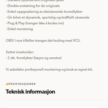
- Sterkere lysbilde enn originale lykter

- Direkte erstatning for de originale

- Enkel oppgradering av eksisterende hovedlykter

- Gir bilen et dynamisk, sportslig og kraftfullt utseende

- Plug & Play (trenger ikke å kodes inn)

- Enkel montering

OBS! I noe tilfeller trenges det koding med VCS.

Settet inneholder:

- 2 stk. frontlykter (høyre og venstre)

Vi anbefaler profesjonell montering og bruk av egnet kit.
SPESIFIKASJONER
Teknisk informasjon