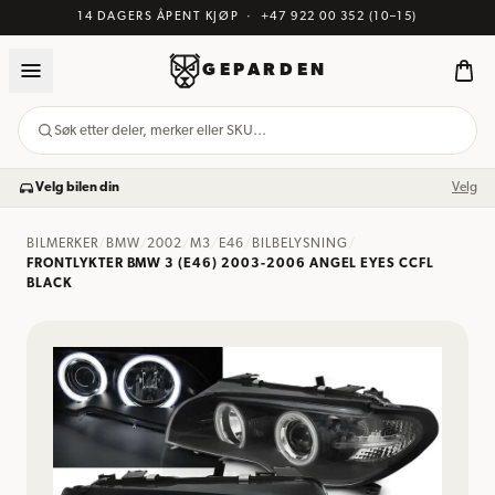
14 DAGERS ÅPENT KJØP
·
+47 922 00 352
(10–15)
GEPARDEN
Søk etter deler, merker eller SKU…
Velg bilen din
Velg
BILMERKER
/
BMW
/
2002
/
M3
/
E46
/
BILBELYSNING
/
FRONTLYKTER BMW 3 (E46) 2003-2006 ANGEL EYES CCFL
BLACK