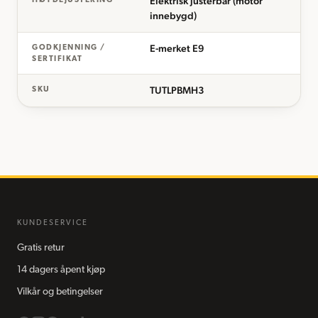
Elektrisk justerbar (motor
HØYDEJUSTERING
innebygd)
E-merket E9
GODKJENNING /
SERTIFIKAT
TUTLPBMH3
SKU
KUNDESERVICE
Gratis retur
14 dagers åpent kjøp
Vilkår og betingelser