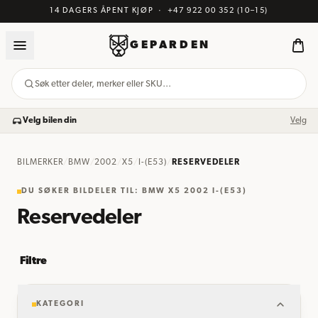
14 DAGERS ÅPENT KJØP
·
+47 922 00 352
(10–15)
GEPARDEN
Søk etter deler, merker eller SKU…
Velg bilen din
Velg
BILMERKER
/
BMW
/
2002
/
X5
/
I-(E53)
/
RESERVEDELER
DU SØKER BILDELER TIL: BMW X5 2002 I-(E53)
Reservedeler
Filtre
KATEGORI