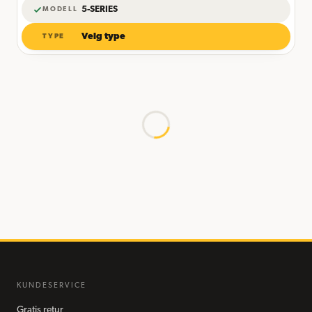
5-SERIES
MODELL
Velg type
TYPE
KUNDESERVICE
Gratis retur