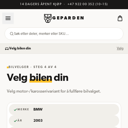
14 DAGERS ÅPENT KJØP
·
+47 922 00 352
(10–15)
GEPARDEN
Søk etter deler, merker eller SKU…
Velg bilen din
Velg
BILVELGER · STEG
4
AV 4
Velg
bilen
din
Velg motor-/karosserivariant for å fullføre bilvalget.
BMW
MERKE
2003
ÅR