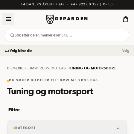
14 DAGERS ÅPENT KJØP
·
+47 922 00 352
(10–15)
GEPARDEN
Søk etter deler, merker eller SKU…
Velg bilen din
Velg
BILMERKER
/
BMW
/
2005
/
M3
/
E46
/
TUNING OG MOTORSPORT
DU SØKER BILDELER TIL: BMW M3 2005 E46
Tuning og motorsport
Filtre
KATEGORI