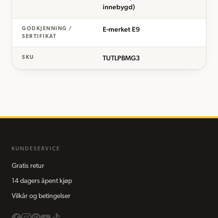
innebygd)
E-merket E9
GODKJENNING /
SERTIFIKAT
TUTLPBMG3
SKU
KUNDESERVICE
Gratis retur
14 dagers åpent kjøp
Vilkår og betingelser