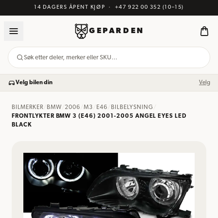
14 DAGERS ÅPENT KJØP
·
+47 922 00 352
(10–15)
GEPARDEN
Søk etter deler, merker eller SKU…
Velg bilen din
Velg
BILMERKER
/
BMW
/
2006
/
M3
/
E46
/
BILBELYSNING
/
FRONTLYKTER BMW 3 (E46) 2001-2005 ANGEL EYES LED
BLACK