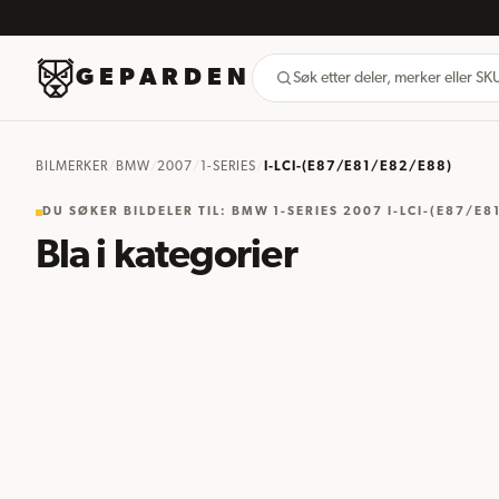
GEPARDEN
Søk etter deler, merker eller S
BILMERKER
/
BMW
/
2007
/
1-SERIES
/
I-LCI-(E87/E81/E82/E88)
DU SØKER BILDELER TIL
:
BMW 1-SERIES 2007 I-LCI-(E87/E8
Bla i kategorier