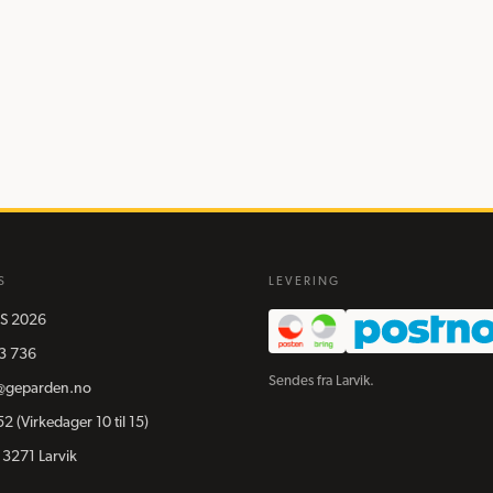
S
LEVERING
S
2026
3 736
Sendes fra Larvik.
@geparden.no
52
(Virkedager 10 til 15)
 3271 Larvik