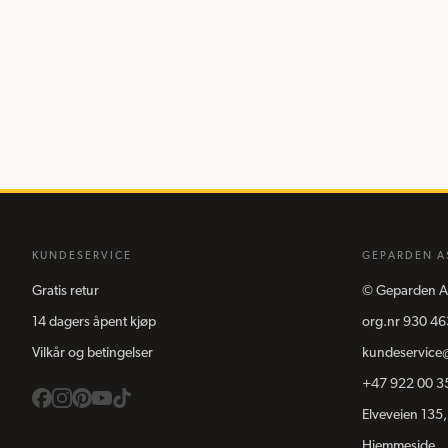
KUNDESERVICE
GEPARDEN A
Gratis retur
©
Geparden A
14 dagers åpent kjøp
org.nr
930 46
Vilkår og betingelser
kundeservice
+47 922 00 3
Elveveien 135,
Hjemmeside