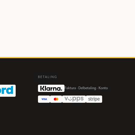
BETALING
Faktura · Delbetaling · Konto