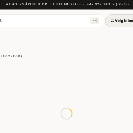
14 DAGERS ÅPENT KJØP
· CHAT MED OSS
·
+47 922 00 352
(10–15)
KU…
⌘K
Velg bilen
1/E82/E88)