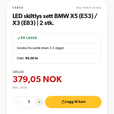
FAREX
SKU
FARLP-E5383
LED skiltlys sett BMW X5 (E53) /
X3 (E83) | 2 stk.
PÅ LAGER
Sendes fra Larvik innen 3-5 dager
Frakt:
99,00
kr
399,00
379,05
NOK
INKL. MVA
Legg til kurv