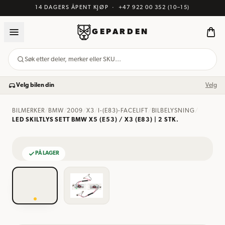
14 DAGERS ÅPENT KJØP
·
+47 922 00 352
(10–15)
GEPARDEN
Søk etter deler, merker eller SKU…
Velg bilen din
Velg
BILMERKER
/
BMW
/
2009
/
X3
/
I-(E83)-FACELIFT
/
BILBELYSNING
/
LED SKILTLYS SETT BMW X5 (E53) / X3 (E83) | 2 STK.
PÅ LAGER