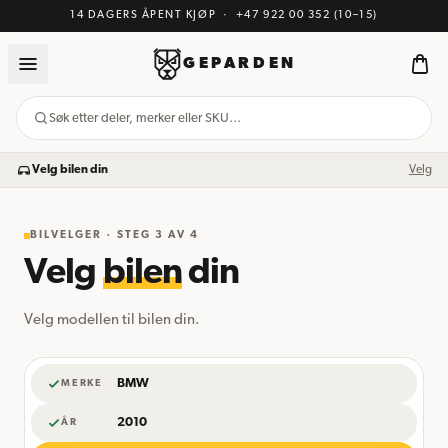
14 DAGERS ÅPENT KJØP
·
+47 922 00 352
(10–15)
GEPARDEN
Søk etter deler, merker eller SKU…
Velg bilen din
Velg
BILVELGER · STEG
3
AV 4
Velg
bilen
din
Velg modellen til bilen din.
BMW
MERKE
2010
ÅR