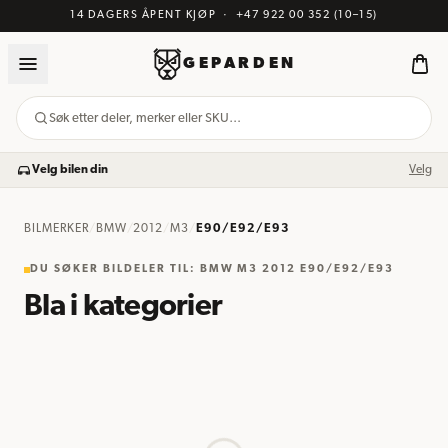
14 DAGERS ÅPENT KJØP
·
+47 922 00 352
(10–15)
GEPARDEN
Søk etter deler, merker eller SKU…
Velg bilen din
Velg
BILMERKER
/
BMW
/
2012
/
M3
/
E90/E92/E93
DU SØKER BILDELER TIL
:
BMW M3 2012 E90/E92/E93
Bla i kategorier