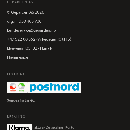
GEPARDEN AS
©
Geparden AS
2026
org.nr
930 463 736
kundeservice@geparden.no
+47 922 00 352
(Virkedager 10 til 15)
Elveveien 135, 3271 Larvik
Hjemmeside
LEVERING
Sendes fra Larvik.
BETALING
Faktura · Delbetaling · Konto