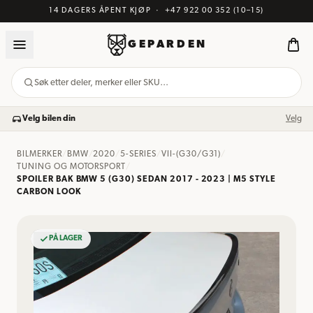
14 DAGERS ÅPENT KJØP
·
+47 922 00 352
(10–15)
GEPARDEN
Søk etter deler, merker eller SKU…
Velg bilen din
Velg
BILMERKER
/
BMW
/
2020
/
5-SERIES
/
VII-(G30/G31)
/
TUNING OG MOTORSPORT
/
SPOILER BAK BMW 5 (G30) SEDAN 2017 - 2023 | M5 STYLE
CARBON LOOK
PÅ LAGER