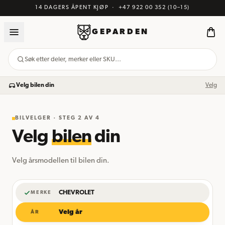
14 DAGERS ÅPENT KJØP
·
+47 922 00 352
(10–15)
GEPARDEN
Søk etter deler, merker eller SKU…
Velg bilen din
Velg
BILVELGER · STEG
2
AV 4
Velg
bilen
din
Velg årsmodellen til bilen din.
CHEVROLET
MERKE
Velg år
ÅR