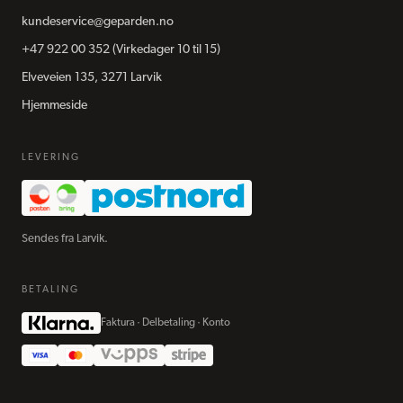
kundeservice@geparden.no
+47 922 00 352
(Virkedager 10 til 15)
Elveveien 135, 3271 Larvik
Hjemmeside
LEVERING
Sendes fra Larvik.
BETALING
Faktura · Delbetaling · Konto