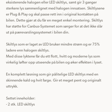
eksisterende halogen eller LED skiltlys, samt gir 3 ganger 
sterkere lys sammenlignet med halogen innsatsen. Skiltlysene 
er Plug & Play og skal passe rett inn i original kontakten på 
bilen. Dette gjør at du får en meget enkel montering. Skiltlys 
har støtte for Canbus-Systemet som sørger for at det ikke slår 
ut på pærevarslingssystemet i bilen din.

Skiltlys som er laget av LED bruker mindre strøm og er 75% 
ladere enn halogen skiltlys.

Med disse lyktene får du ett flott, hvitt og moderne lys som 
virkelig løfter opp utseende på bilen og øker effekten i lyset.

En komplett løsning som gir pålitelige LED skiltlys med en 
skinnende kald og hvit farge. Gir et meget pent og originalt 
uttrykk.

Settet inneholder:

- 2 stk. LED skiltlys
