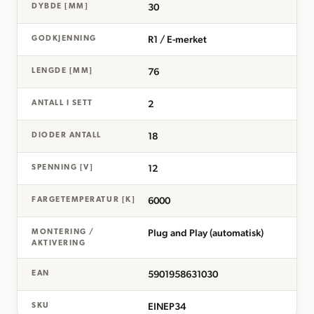
30
DYBDE [MM]
R1 / E-merket
GODKJENNING
76
LENGDE [MM]
2
ANTALL I SETT
18
DIODER ANTALL
12
SPENNING [V]
6000
FARGETEMPERATUR [K]
Plug and Play (automatisk)
MONTERING /
AKTIVERING
5901958631030
EAN
EINEP34
SKU