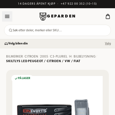
14 DAGERS ÅPENT KJØP
·
+47 922 00 352
(10–15)
GEPARDEN
Søk etter deler, merker eller SKU…
Velg bilen din
Velg
BILMERKER
/
CITROEN
/
2005
/
C3-PLURIEL
/
H
/
BILBELYSNING
/
SKILTLYS LED PEUGEOT / CITROEN / VW / FIAT
PÅ LAGER