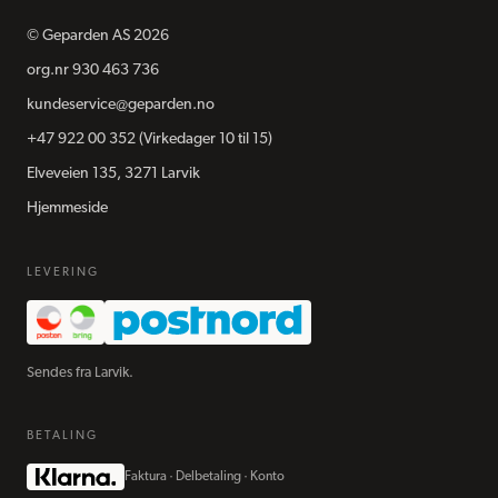
©
Geparden AS
2026
org.nr
930 463 736
kundeservice@geparden.no
+47 922 00 352
(Virkedager 10 til 15)
Elveveien 135, 3271 Larvik
Hjemmeside
LEVERING
Sendes fra Larvik.
BETALING
Faktura · Delbetaling · Konto