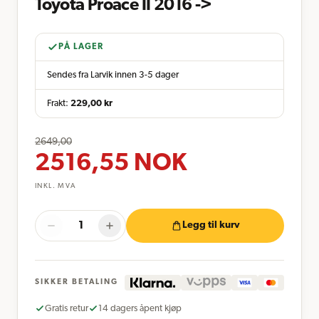
Toyota Proace II 2016 ->
PÅ LAGER
Sendes fra Larvik innen 3-5 dager
Frakt:
229,00
kr
2649,00
2516,55
NOK
INKL. MVA
Legg til kurv
SIKKER BETALING
Gratis retur
14 dagers åpent kjøp