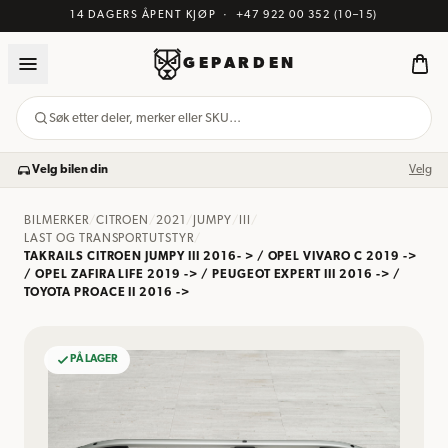
14 DAGERS ÅPENT KJØP
·
+47 922 00 352
(10–15)
GEPARDEN
Søk etter deler, merker eller SKU…
Velg bilen din
Velg
BILMERKER
/
CITROEN
/
2021
/
JUMPY
/
III
/
LAST OG TRANSPORTUTSTYR
/
TAKRAILS CITROEN JUMPY III 2016- > / OPEL VIVARO C 2019 ->
/ OPEL ZAFIRA LIFE 2019 -> / PEUGEOT EXPERT III 2016 -> /
TOYOTA PROACE II 2016 ->
PÅ LAGER