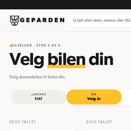
GEPARDEN
Søk etter deler, merker eller S
BILVELGER · STEG
2
AV 4
Velg
bilen
din
Velg årsmodellen til bilen din.
MERKE
ÅR
FIAT
Velg år
2020-TALLET
2010-TALLET