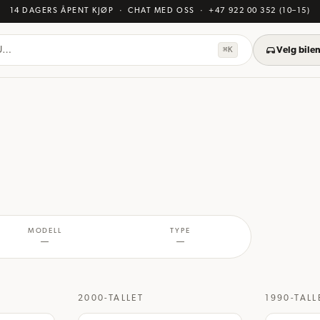
14 DAGERS ÅPENT KJØP
· CHAT MED OSS
·
+47 922 00 352
(10–15)
KU…
⌘K
Velg bilen
MODELL
TYPE
—
—
2000-TALLET
1990-TALL