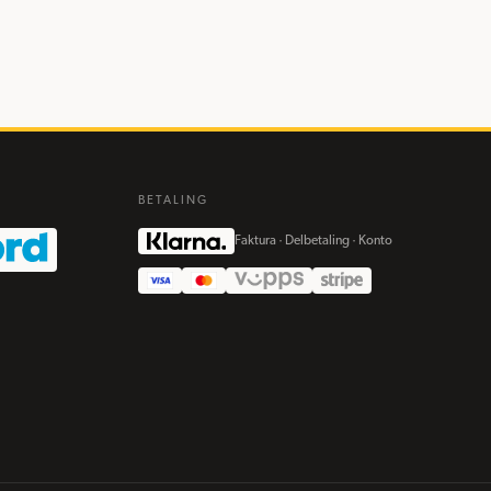
BETALING
Faktura · Delbetaling · Konto