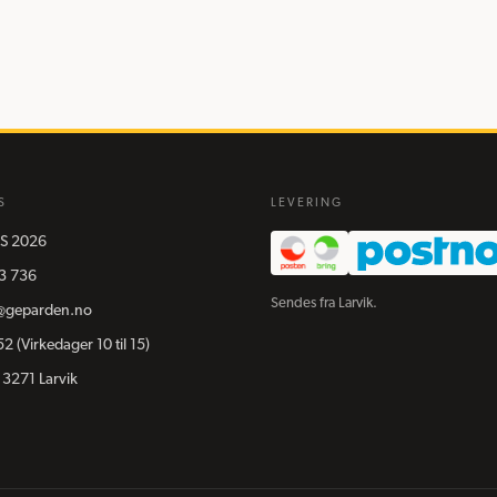
S
LEVERING
S
2026
3 736
Sendes fra Larvik.
@geparden.no
52
(Virkedager 10 til 15)
 3271 Larvik