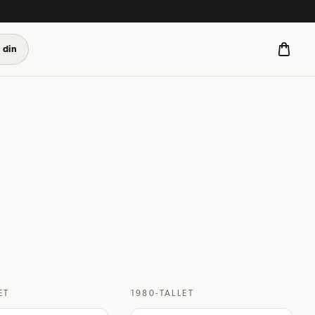
 din
ET
1980-TALLET