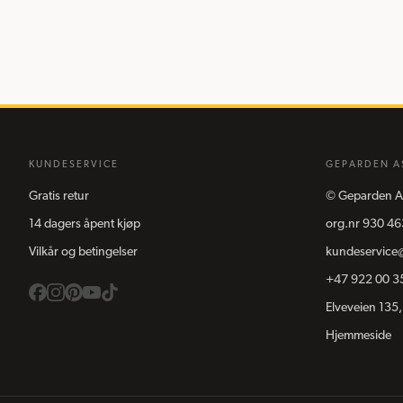
KUNDESERVICE
GEPARDEN A
Gratis retur
©
Geparden A
14 dagers åpent kjøp
org.nr
930 46
Vilkår og betingelser
kundeservice
+47 922 00 3
Elveveien 135,
Hjemmeside