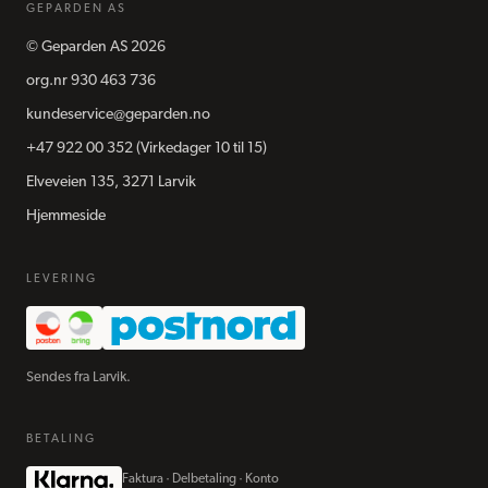
GEPARDEN AS
©
Geparden AS
2026
org.nr
930 463 736
kundeservice@geparden.no
+47 922 00 352
(Virkedager 10 til 15)
Elveveien 135, 3271 Larvik
Hjemmeside
LEVERING
Sendes fra Larvik.
BETALING
Faktura · Delbetaling · Konto