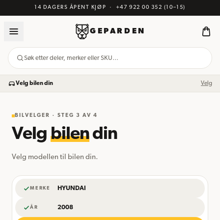
14 DAGERS ÅPENT KJØP
·
+47 922 00 352
(10–15)
GEPARDEN
Søk etter deler, merker eller SKU…
Velg bilen din
Velg
BILVELGER · STEG
3
AV 4
Velg
bilen
din
Velg modellen til bilen din.
HYUNDAI
MERKE
2008
ÅR