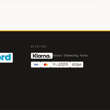
BETALING
Faktura · Delbetaling · Konto