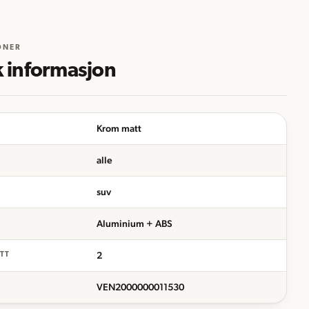
ONER
k informasjon
Krom matt
alle
suv
Aluminium + ABS
2
ETT
VEN2000000011530