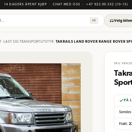
14 DAGERS ÅPENT KJØP
· CHAT MED OSS
·
+47 922 00 352
(10–15)
KU…
⌘K
Velg bilen
T
/
LAST OG TRANSPORTUTSTYR
/
TAKRAILS LAND ROVER RANGE ROVER SPO
SKU
VEN2
Takr
Spor
PÅ 
Sendes 
Frakt:
2