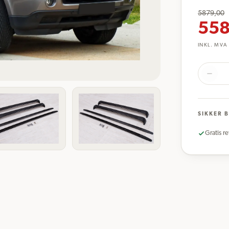
5879,00
558
INKL. MVA
SIKKER 
Gratis re