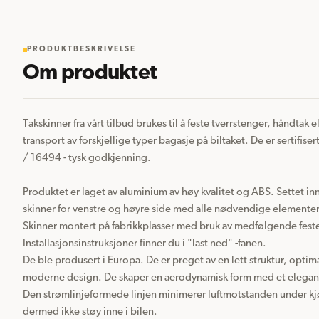
PRODUKTBESKRIVELSE
Om produktet
Takskinner fra vårt tilbud brukes til å feste tverrstenger, håndtak el
transport av forskjellige typer bagasje på biltaket. De er sertifis
/ 16494 - tysk godkjenning.

Produktet er laget av aluminium av høy kvalitet og ABS. Settet inn
skinner for venstre og høyre side med alle nødvendige elementer
Skinner montert på fabrikkplasser med bruk av medfølgende fester
Installasjonsinstruksjoner finner du i "last ned" -fanen.

De ble produsert i Europa. De er preget av en lett struktur, optim
moderne design. De skaper en aerodynamisk form med et elegant 
Den strømlinjeformede linjen minimerer luftmotstanden under kjø
dermed ikke støy inne i bilen.
