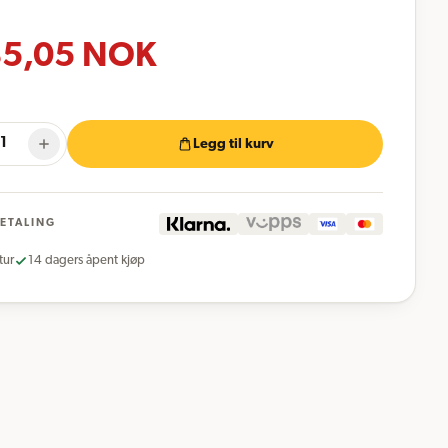
5,05
NOK
Legg til kurv
BETALING
tur
14 dagers åpent kjøp