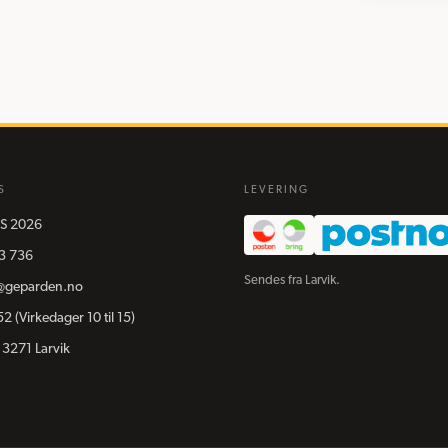
S
LEVERING
S
2026
3 736
Sendes fra Larvik.
@geparden.no
52
(Virkedager 10 til 15)
 3271 Larvik