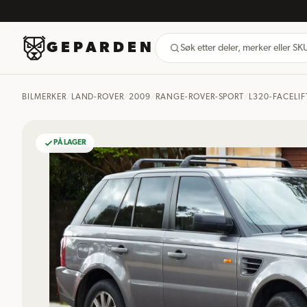
GEPARDEN
Søk etter deler, merker eller S
BILMERKER
/
LAND-ROVER
/
2009
/
RANGE-ROVER-SPORT
/
L320-FACELIF
PÅ LAGER