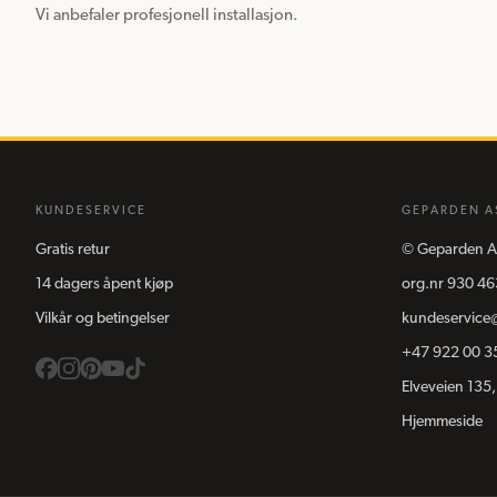
Vi anbefaler profesjonell installasjon.
KUNDESERVICE
GEPARDEN A
Gratis retur
©
Geparden A
14 dagers åpent kjøp
org.nr
930 46
Vilkår og betingelser
kundeservice
+47 922 00 3
Elveveien 135,
Hjemmeside