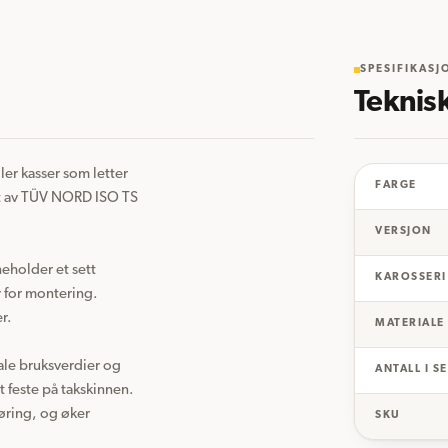
SPESIFIKASJ
Teknis
ler kasser som letter 
FARGE
ert av TÜV NORD ISO TS 
VERSJON
eholder et sett 
KAROSSERI
 for montering.

. 
MATERIALE
ale bruksverdier og 
ANTALL I S
feste på takskinnen. 
ring, og øker 
SKU