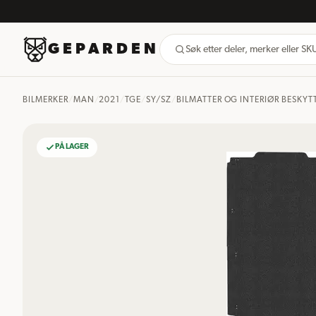
GEPARDEN
Søk etter deler, merker eller S
BILMERKER
/
MAN
/
2021
/
TGE
/
SY/SZ
/
BILMATTER OG INTERIØR BESKYT
PÅ LAGER