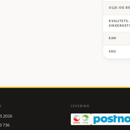
OLJE-OG B
KVALITETS
SIKKERHET
EAN
SKU
S
LEVERING
S
2026
3 736