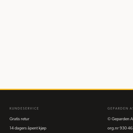
KUNDESERVICE
GEPARDEN A
Gratis retur
©
Geparden A
14 dagers åpent kjøp
org.nr
930 46