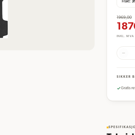
Frakt:
3
1969,00
187
INKL. MVA
SIKKER 
Gratis re
SPESIFIKASJ