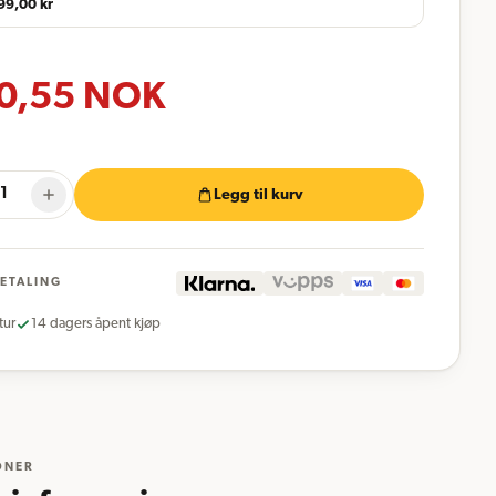
99,00
kr
0,55
NOK
Legg til kurv
BETALING
tur
14 dagers åpent kjøp
ONER