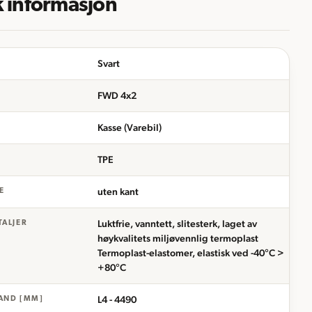
k informasjon
Svart
FWD 4x2
Kasse (Varebil)
TPE
uten kant
E
Luktfrie, vanntett, slitesterk, laget av
TALJER
høykvalitets miljøvennlig termoplast
Termoplast-elastomer, elastisk ved -40°C >
+80°C
L4 - 4490
AND [MM]