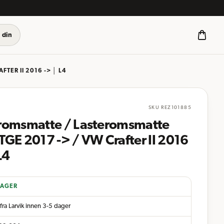
 din
TER II 2016 -> │ L4
SKU
REZ101885
romsmatte / Lasteromsmatte
GE 2017 -> / VW Crafter II 2016
L4
LAGER
fra Larvik innen 3-5 dager