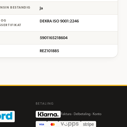
Ja
ENSIN BESTANDIG
DEKRA ISO 9001:2246
- OG
SSERTIFIKAT
5901165218604
REZ101885
BETALING
Faktura · Delbetaling · Konto