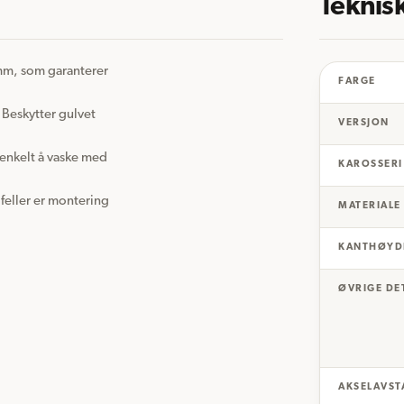
Teknis
mm, som garanterer 
FARGE
 Beskytter gulvet 
VERSJON
enkelt å vaske med 
KAROSSERI
lfeller er montering 
MATERIALE
KANTHØYD
ØVRIGE DE
AKSELAVST