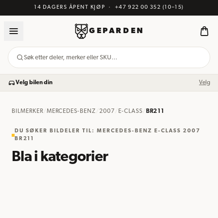
14 DAGERS ÅPENT KJØP
·
+47 922 00 352
(10–15)
GEPARDEN
Søk etter deler, merker eller SKU…
Velg bilen din
Velg
BILMERKER
/
MERCEDES-BENZ
/
2007
/
E-CLASS
/
BR211
DU SØKER BILDELER TIL
:
MERCEDES-BENZ E-CLASS 2007
BR211
Bla i kategorier