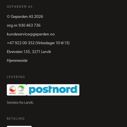
GEPARDEN AS
©
Geparden AS
2026
org.nr
930 463 736
kundeservice@geparden.no
+47 922 00 352
(Virkedager 10 til 15)
Elveveien 135, 3271 Larvik
Hjemmeside
LEVERING
Sendes fra Larvik.
BETALING