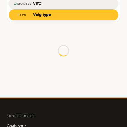
VITO
MODELL
Velg type
TYPE
KUNDESERVICE
Gratis retur