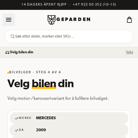
14 DAGERS ÅPENT KJØP
·
+47 922 00 352
(10–15)
GEPARDEN
Søk etter deler, merker eller SKU…
Velg bilen din
Velg
BILVELGER · STEG
4
AV 4
Velg
bilen
din
Velg motor-/karosserivariant for å fullføre bilvalget.
MERCEDES
MERKE
2009
ÅR