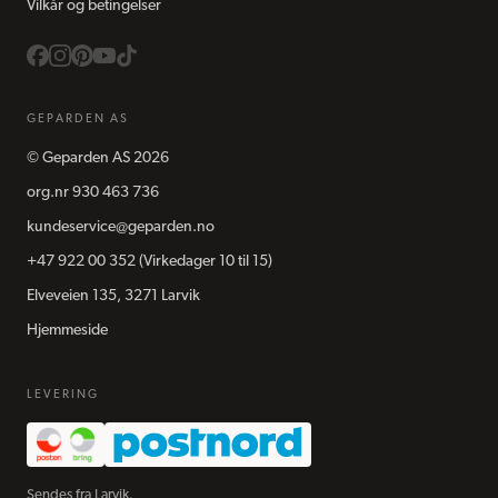
Vilkår og betingelser
GEPARDEN AS
©
Geparden AS
2026
org.nr
930 463 736
kundeservice@geparden.no
+47 922 00 352
(Virkedager 10 til 15)
Elveveien 135, 3271 Larvik
Hjemmeside
LEVERING
Sendes fra Larvik.