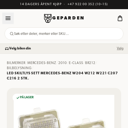
14 DAGERS ÅPENT KJØP
·
+47 922 00 352
(10–15)
GEPARDEN
Søk etter deler, merker eller SKU…
Velg bilen din
Velg
BILMERKER
/
MERCEDES-BENZ
/
2010
/
E-CLASS
/
BR212
/
BILBELYSNING
/
LED SKILTLYS SETT MERCEDES-BENZ W204 W212 W221 C207
C216 2 STK.
PÅ LAGER