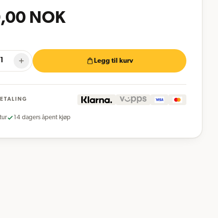
,00
NOK
Legg til kurv
BETALING
tur
14 dagers åpent kjøp