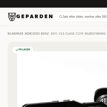
GEPARDEN
Søk etter deler, merker eller S
BILMERKER
/
MERCEDES-BENZ
/
2011
/
CLS-CLASS
/
C219
/
BILBELYSNING
PÅ LAGER