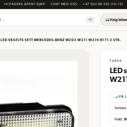
14 DAGERS ÅPENT KJØP
· CHAT MED OSS
·
+47 922 00 352
(10–15)
KU…
⌘K
Velg bilen
/
LED SKILTLYS SETT MERCEDES-BENZ W203 W211 W219 R171 2 STK.
FAREX
LED 
W211
PÅ 
Sendes 
Frakt:
9