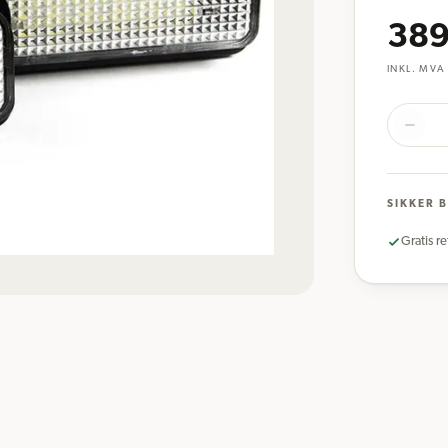
389
INKL. MVA
SIKKER 
Gratis re