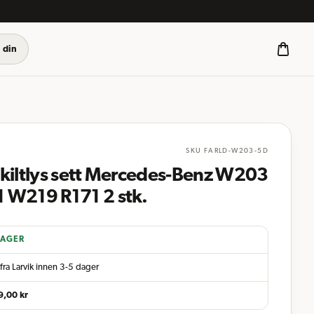
 din
SKU
FARLD-W203-5D
skiltlys sett Mercedes-Benz W203
 W219 R171 2 stk.
LAGER
fra Larvik innen 3-5 dager
9,00
kr