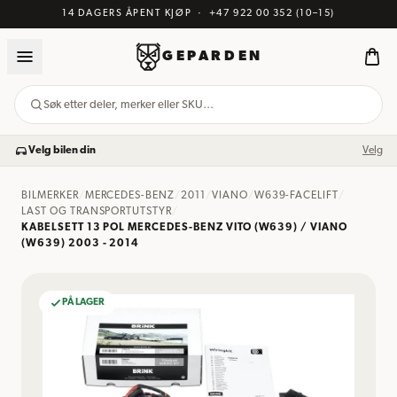
14 DAGERS ÅPENT KJØP
·
+47 922 00 352
(10–15)
GEPARDEN
Søk etter deler, merker eller SKU…
Velg bilen din
Velg
BILMERKER
/
MERCEDES-BENZ
/
2011
/
VIANO
/
W639-FACELIFT
/
LAST OG TRANSPORTUTSTYR
/
KABELSETT 13 POL MERCEDES-BENZ VITO (W639) / VIANO
(W639) 2003 - 2014
PÅ LAGER