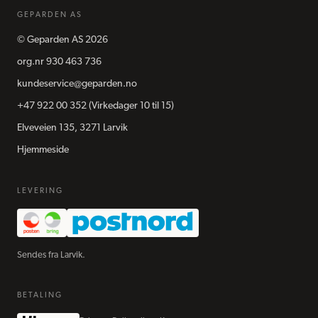
GEPARDEN AS
©
Geparden AS
2026
org.nr
930 463 736
kundeservice@geparden.no
+47 922 00 352
(Virkedager 10 til 15)
Elveveien 135, 3271 Larvik
Hjemmeside
LEVERING
Sendes fra Larvik.
BETALING