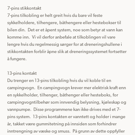
7-pins stikkontakt

7-pins tilkobling er helt greit hvis du bare vil feste 
sykkelholdere, tilhengere, båthengere eller hestebokser til 
bilen din.  Det er et åpent system, noe som betyr at vann kan 
komme inn.  Vi vil derfor anbefale at tilkoblingen vil vare 
lengre hvis du regelmessig sørger for at dreneringshullene i 
stikkontakten forblir åpne slik at dreneringssystemet fortsetter 
å fungere.

13-pins kontakt

Du trenger en 13-pins tilkobling hvis du vil koble til en 
campingvogn.  En campingvogn krever mer elektrisk kraft enn 
en sykkelholder, tilhenger, båthenger eller hesteboks, for 
campingvogntilbehør som innvendig belysning, kjøleskap og 
vannpumpe.  Disse programmene kan ikke drives med et 7-
pins system.  13-pins kontakten er vanntett og holder i mange 
år, takket være gummitetning på innsiden som forhindrer 
inntrengning av væske og smuss.  På grunn av dette oppfyller 