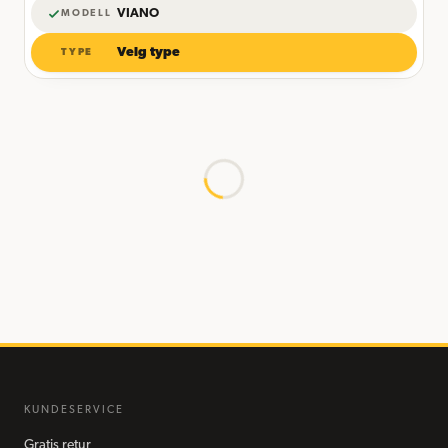
VIANO
MODELL
Velg type
TYPE
KUNDESERVICE
Gratis retur