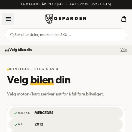
14 DAGERS ÅPENT KJØP
·
+47 922 00 352
(10–15)
GEPARDEN
Søk etter deler, merker eller SKU…
Velg bilen din
Velg
BILVELGER · STEG
4
AV 4
Velg
bilen
din
Velg motor-/karosserivariant for å fullføre bilvalget.
MERCEDES
MERKE
2012
ÅR