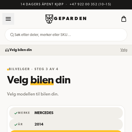
14 DAGERS ÅPENT KJØP
·
+47 922 00 352
(10–15)
GEPARDEN
Søk etter deler, merker eller SKU…
Velg bilen din
Velg
BILVELGER · STEG
3
AV 4
Velg
bilen
din
Velg modellen til bilen din.
MERCEDES
MERKE
2014
ÅR