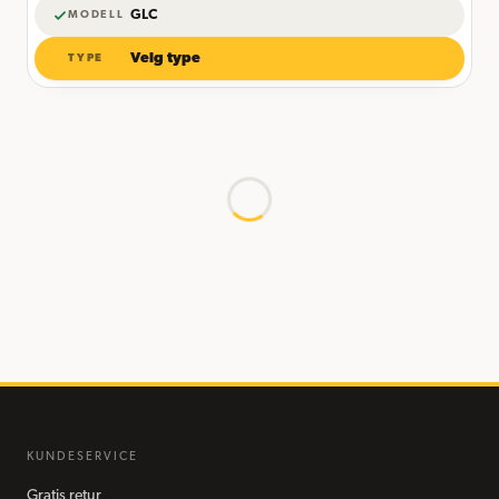
GLC
MODELL
Velg type
TYPE
KUNDESERVICE
Gratis retur