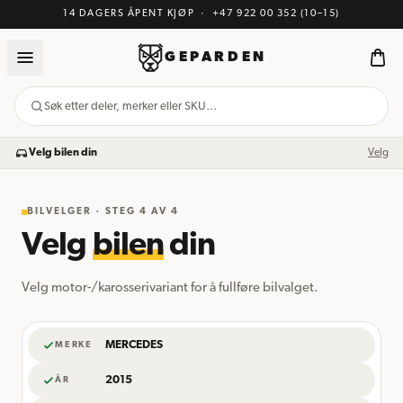
14 DAGERS ÅPENT KJØP
·
+47 922 00 352
(10–15)
GEPARDEN
Søk etter deler, merker eller SKU…
Velg bilen din
Velg
BILVELGER · STEG
4
AV 4
Velg
bilen
din
Velg motor-/karosserivariant for å fullføre bilvalget.
MERCEDES
MERKE
2015
ÅR