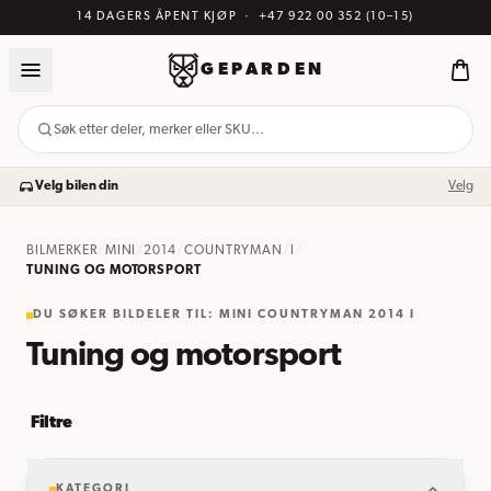
14 DAGERS ÅPENT KJØP
·
+47 922 00 352
(10–15)
GEPARDEN
Søk etter deler, merker eller SKU…
Velg bilen din
Velg
BILMERKER
/
MINI
/
2014
/
COUNTRYMAN
/
I
/
TUNING OG MOTORSPORT
DU SØKER BILDELER TIL: MINI COUNTRYMAN 2014 I
Tuning og motorsport
Filtre
KATEGORI