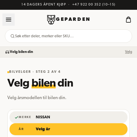
14 DAGERS ÅPENT KJØP
·
+47 922 00 352
(10–15)
GEPARDEN
Søk etter deler, merker eller SKU…
Velg bilen din
Velg
BILVELGER · STEG
2
AV 4
Velg
bilen
din
Velg årsmodellen til bilen din.
NISSAN
MERKE
Velg år
ÅR