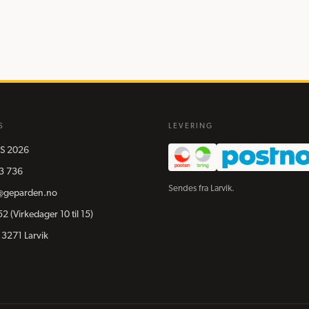
S
LEVERING
S
2026
3 736
Sendes fra Larvik.
@geparden.no
52
(Virkedager 10 til 15)
 3271 Larvik