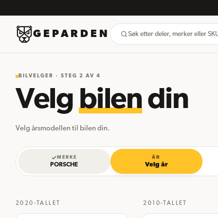
GEPARDEN
Søk etter deler, merker eller S
BILVELGER · STEG
2
AV 4
Velg
bilen
din
Velg årsmodellen til bilen din.
MERKE
ÅR
PORSCHE
Velg år
2020-TALLET
2010-TALLET