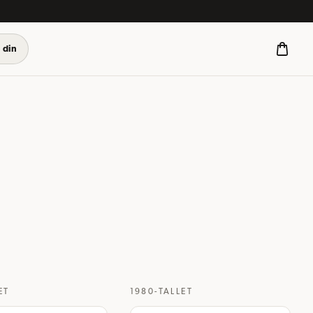
 din
ET
1980-TALLET