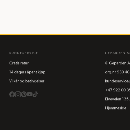
KUNDESERVICE
GEPARDEN A
Gratis retur
©
Geparden A
14 dagers åpent kjøp
org.nr
930 46
Vilkår og betingelser
kundeservice
+47 922 00 3
Elveveien 135,
Hjemmeside