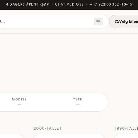
14 DAGERS ÅPENT KJØP
· CHAT MED OSS
·
+47 922 00 352
(10–15)
KU…
⌘K
Velg bilen
MODELL
TYPE
—
—
2000-TALLET
1990-TALL