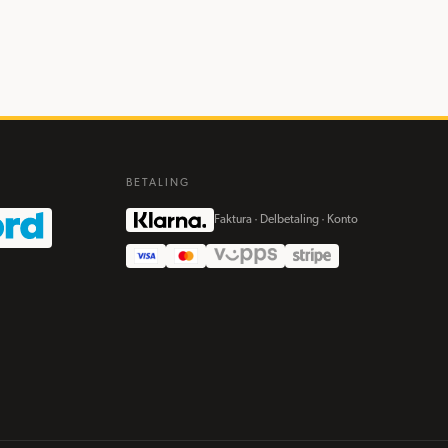
BETALING
Faktura · Delbetaling · Konto