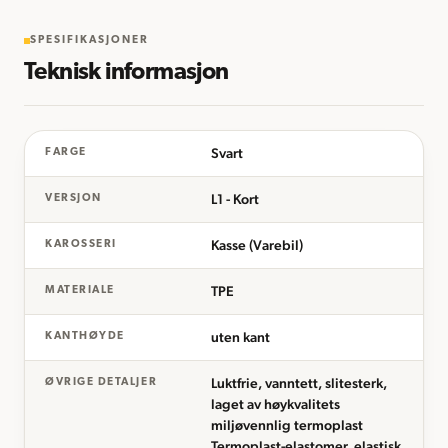
SPESIFIKASJONER
Teknisk informasjon
Svart
FARGE
L1 - Kort
VERSJON
Kasse (Varebil)
KAROSSERI
TPE
MATERIALE
uten kant
KANTHØYDE
Luktfrie, vanntett, slitesterk,
ØVRIGE DETALJER
laget av høykvalitets
miljøvennlig termoplast
Termoplast-elastomer, elastisk