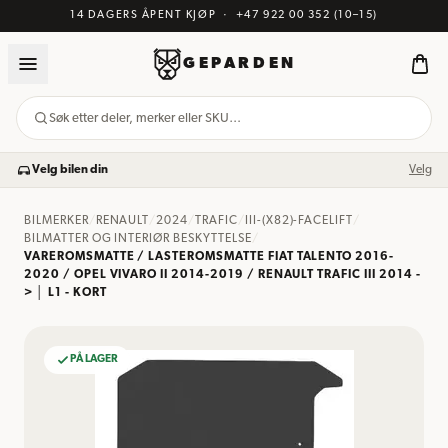
14 DAGERS ÅPENT KJØP
·
+47 922 00 352
(10–15)
GEPARDEN
Søk etter deler, merker eller SKU…
Velg bilen din
Velg
BILMERKER
/
RENAULT
/
2024
/
TRAFIC
/
III-(X82)-FACELIFT
/
BILMATTER OG INTERIØR BESKYTTELSE
/
VAREROMSMATTE / LASTEROMSMATTE FIAT TALENTO 2016-
2020 / OPEL VIVARO II 2014-2019 / RENAULT TRAFIC III 2014 -
> │ L1 - KORT
PÅ LAGER