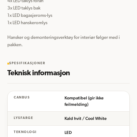
4x LED taklys foran

3x LED taklys bak

1x LED bagasjeroms-lys

1x LED hanskeromlys

Hansker og demonteringsverktøy for interiør følger med i 
SPESIFIKASJONER
Teknisk informasjon
Kompatibel (gir ikke
CANBUS
feilmelding)
Kald hvit / Cool White
LYSFARGE
LED
TEKNOLOGI