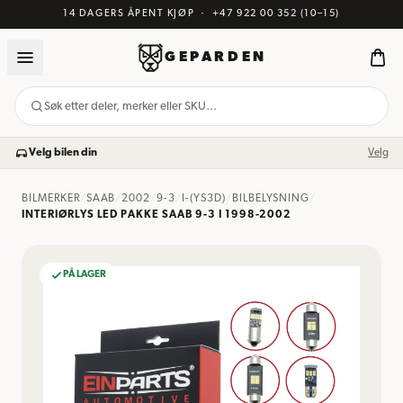
14 DAGERS ÅPENT KJØP
·
+47 922 00 352
(10–15)
GEPARDEN
Søk etter deler, merker eller SKU…
Velg bilen din
Velg
BILMERKER
/
SAAB
/
2002
/
9-3
/
I-(YS3D)
/
BILBELYSNING
/
INTERIØRLYS LED PAKKE SAAB 9-3 I 1998-2002
PÅ LAGER