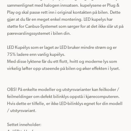
sammenlignet med halogen innsatsen. kupelysene er Plug & 
Play og skal passe rett inn i original kontakten på bilen. Dette 
gjør at du får en meget enkel montering. LED kupelys har 
støtte for Canbus-Systemet som sørger for at det ikke slår ut på 
pærevarslingssystemet i bilen din.

LED Kupélys som er laget av LED bruker mindre strøm og er 
75% ladere enn vanlig kupélys.

Med disse lyktene får du ett flott, hvitt og moderne lys som 
virkelig løfter opp utseende på bilen og øker effekten i lyset.

OBS! På enkelte modeller og utstyrsvarianter kan feilkoder / 
feilmeldinger om defekt bilinklys oppstå i kjørecomputeren.

Hvis dette er tilfelle, er ikke LED-bilinklys egnet for din modell 
/ utstyrsvariant.

Settet inneholder:
