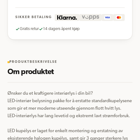
SIKKER BETALING
Gratis retur
14 dagers åpent kjøp
PRODUKTBESKRIVELSE
Om produktet
Ønsker du et kraftigere interiørlys i din bil?

LED-interiør belysning pakke for å erstatte standardkupelysene 
som gir et mer moderne utseende gjennom flott hvitt lys.

LED-interiørlys har lang levetid og ekstremt lavt strømforbruk.

LED kupélys er laget for enkelt montering og erstatning av 
eksisterende halogen kupélys, samt gir 3 ganger sterkere lys 