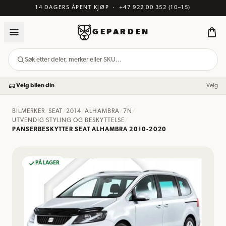
14 DAGERS ÅPENT KJØP
·
+47 922 00 352
(10–15)
GEPARDEN
Søk etter deler, merker eller SKU…
Velg bilen din
Velg
BILMERKER
/
SEAT
/
2014
/
ALHAMBRA
/
7N
/
UTVENDIG STYLING OG BESKYTTELSE
/
PANSERBESKYTTER SEAT ALHAMBRA 2010-2020
PÅ LAGER