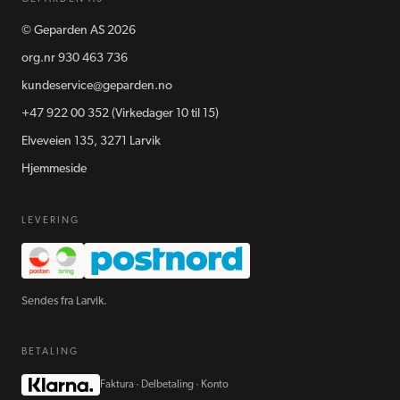
©
Geparden AS
2026
org.nr
930 463 736
kundeservice@geparden.no
+47 922 00 352
(Virkedager 10 til 15)
Elveveien 135, 3271 Larvik
Hjemmeside
LEVERING
Sendes fra Larvik.
BETALING
Faktura · Delbetaling · Konto