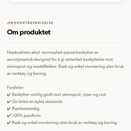
PRODUKTBESKRIVELSE
Om produktet
Høykvalitets akryl -termoplast panserbeskytter er 
aerodynamisk designet for å gi utmerket beskyttelse mot 
steinsprut og insektflekker. Rask og enkel montering uten bruk 
av verktøy og boring.

Fordeler:  

✔️ Beskytter veldig godt mot steinsprut, riper og rust

✔️ Gir bilen et stylet utseende

✔️ Ripebestandig

✔️ 100% passform 

✔️ Rask og enkel montering uten bruk av verktøy og boring