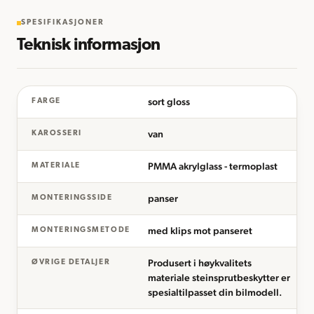
SPESIFIKASJONER
Teknisk informasjon
sort gloss
FARGE
van
KAROSSERI
PMMA akrylglass - termoplast
MATERIALE
panser
MONTERINGSSIDE
med klips mot panseret
MONTERINGSMETODE
Produsert i høykvalitets
ØVRIGE DETALJER
materiale steinsprutbeskytter er
spesialtilpasset din bilmodell.