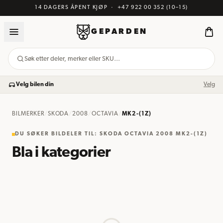
14 DAGERS ÅPENT KJØP
·
+47 922 00 352
(10–15)
GEPARDEN
Søk etter deler, merker eller SKU…
Velg bilen din
Velg
BILMERKER
/
SKODA
/
2008
/
OCTAVIA
/
MK2-(1Z)
DU SØKER BILDELER TIL
:
SKODA OCTAVIA 2008 MK2-(1Z)
Bla i kategorier