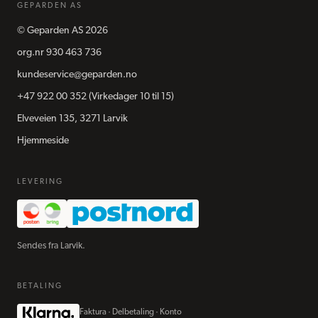
GEPARDEN AS
©
Geparden AS
2026
org.nr
930 463 736
kundeservice@geparden.no
+47 922 00 352
(Virkedager 10 til 15)
Elveveien 135, 3271 Larvik
Hjemmeside
LEVERING
Sendes fra Larvik.
BETALING
Faktura · Delbetaling · Konto