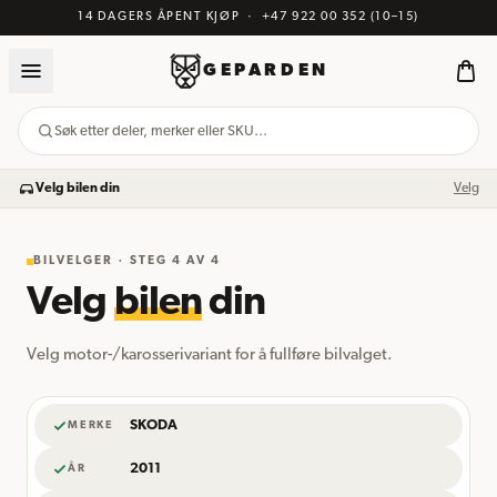
14 DAGERS ÅPENT KJØP
·
+47 922 00 352
(10–15)
GEPARDEN
Søk etter deler, merker eller SKU…
Velg bilen din
Velg
BILVELGER · STEG
4
AV 4
Velg
bilen
din
Velg motor-/karosserivariant for å fullføre bilvalget.
SKODA
MERKE
2011
ÅR