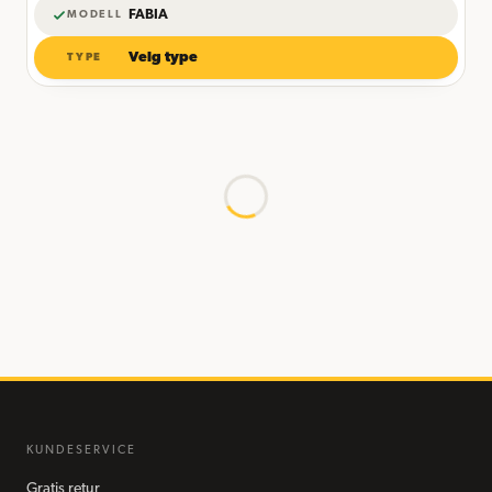
FABIA
MODELL
Velg type
TYPE
KUNDESERVICE
Gratis retur