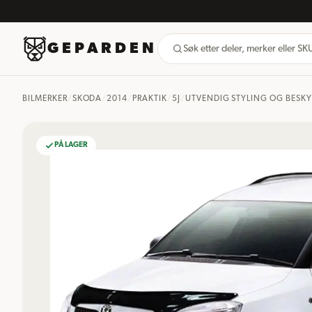
GEPARDEN
Søk etter deler, merker eller S
BILMERKER
/
SKODA
/
2014
/
PRAKTIK
/
5J
/
UTVENDIG STYLING OG BESKY
PÅ LAGER