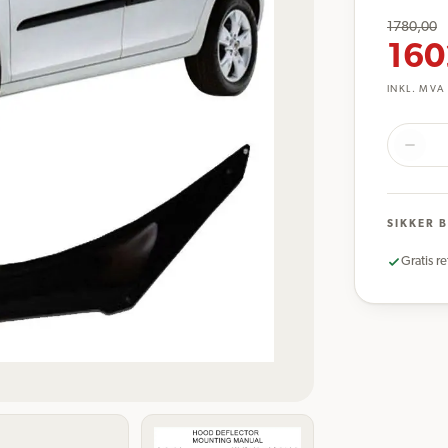
1780,00
160
INKL. MVA
SIKKER 
Gratis re