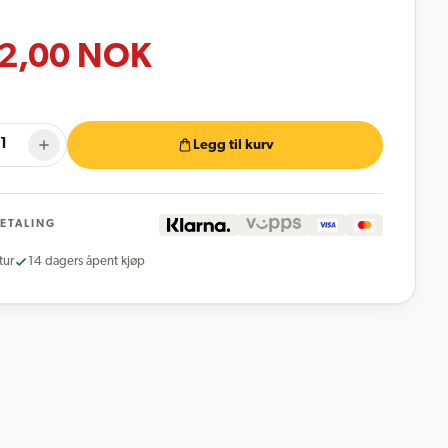
2,00
NOK
Legg til kurv
BETALING
tur
14 dagers åpent kjøp