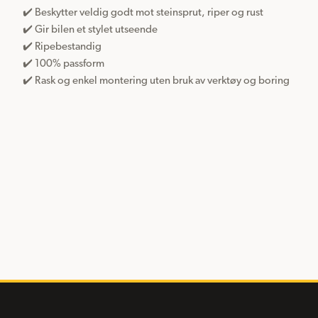
✔️ Beskytter veldig godt mot steinsprut, riper og rust

✔️ Gir bilen et stylet utseende

✔️ Ripebestandig

✔️ 100% passform 

✔️ Rask og enkel montering uten bruk av verktøy og boring