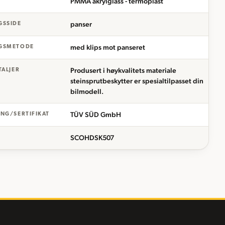
PMMA akrylglass - termoplast
panser
GSSIDE
med klips mot panseret
GSMETODE
Produsert i høykvalitets materiale
TALJER
steinsprutbeskytter er spesialtilpasset din
bilmodell.
TÜV SÜD GmbH
NG/SERTIFIKAT
SCOHDSK507