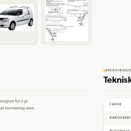
SPESIFIKASJ
Teknis
signet for å gi 
FARGE
kel montering uten 
KAROSSERI