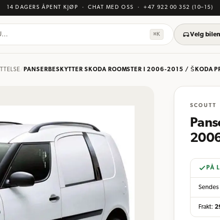
14 DAGERS ÅPENT KJØP
· CHAT MED OSS
·
+47 922 00 352
(10–15)
KU…
⌘K
Velg bilen
TTELSE
/
PANSERBESKYTTER SKODA ROOMSTER I 2006-2015 / ŠKODA P
SCOUTT
Pans
2006
PÅ 
Sendes 
Frakt:
2