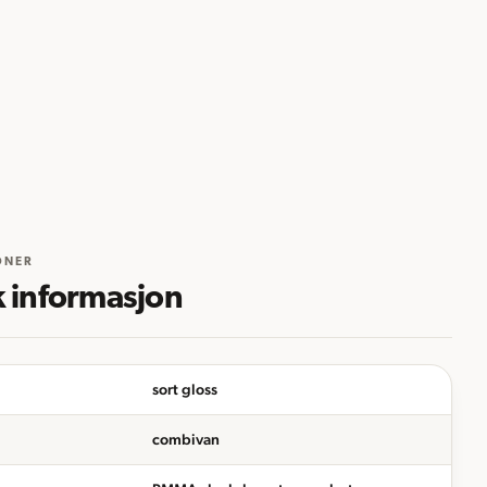
ONER
k informasjon
sort gloss
combivan